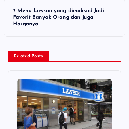
N
7 Menu Lawson yang dimaksud Jadi
a
Favorit Banyak Orang dan juga
Harganya
v
i
Related Posts
g
a
s
i
p