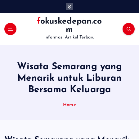
S
k
i
fokuskedepan.co
p
m
t
Informasi Artikel Terbaru
o
c
o
n
Wisata Semarang yang
t
e
Menarik untuk Liburan
n
Bersama Keluarga
t
Home