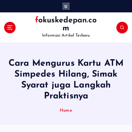
S
k
i
fokuskedepan.co
p
m
t
Informasi Artikel Terbaru
o
c
o
n
Cara Mengurus Kartu ATM
t
e
Simpedes Hilang, Simak
n
Syarat juga Langkah
t
Praktisnya
Home