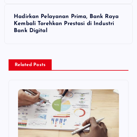
v
i
Hadirkan Pelayanan Prima, Bank Raya
Kembali Torehkan Prestasi di Industri
g
Bank Digital
a
s
Related Posts
i
p
o
s