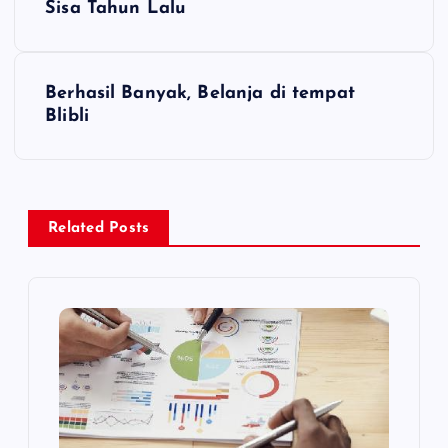
Sisa Tahun Lalu
v
i
Berhasil Banyak, Belanja di tempat
Blibli
g
a
s
Related Posts
i
p
o
s