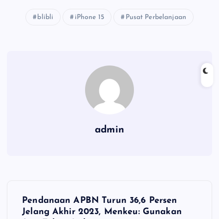
blibli
iPhone 15
Pusat Perbelanjaan
admin
N
Pendanaan APBN Turun 36,6 Persen
a
Jelang Akhir 2023, Menkeu: Gunakan