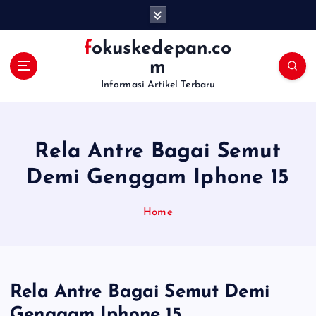
S
k
i
fokuskedepan.co
p
m
t
Informasi Artikel Terbaru
o
c
o
n
Rela Antre Bagai Semut
t
e
Demi Genggam Iphone 15
n
t
Home
Rela Antre Bagai Semut Demi
Genggam Iphone 15