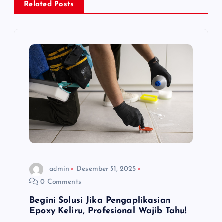
i
Related Posts
g
a
s
i
p
o
s
admin
Desember 31, 2025
0 Comments
Begini Solusi Jika Pengaplikasian
Epoxy Keliru, Profesional Wajib Tahu!