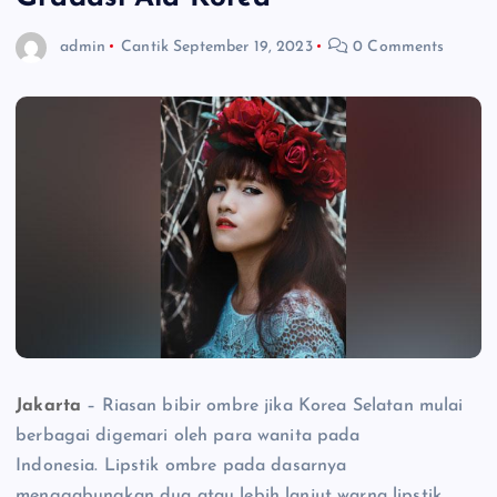
admin
Cantik
September 19, 2023
0 Comments
Jakarta
– Riasan bibir ombre jika Korea Selatan mulai
berbagai digemari oleh para wanita pada
Indonesia. Lipstik ombre pada dasarnya
menggabungkan dua atau lebih lanjut warna lipstik