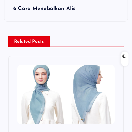
v
6 Cara Menebalkan Alis
i
g
a
Related Posts
s
i
p
o
s