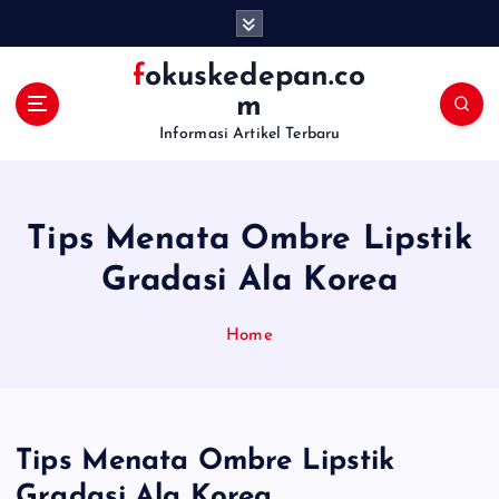
S
k
i
fokuskedepan.co
p
m
t
Informasi Artikel Terbaru
o
c
o
n
Tips Menata Ombre Lipstik
t
e
Gradasi Ala Korea
n
t
Home
Tips Menata Ombre Lipstik
Gradasi Ala Korea