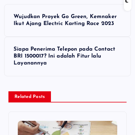
N
Wujudkan Proyek Go Green, Kemnaker
a
Ikut Ajang Electric Karting Race 2023
v
Siapa Penerima Telepon pada Contact
i
BRI 1500017? Ini adalah Fitur lalu
Layanannya
g
a
s
Related Posts
i
p