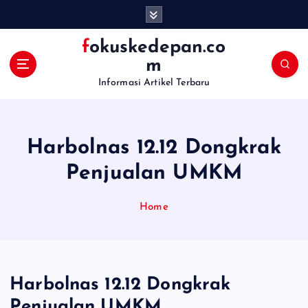
S
k
i
fokuskedepan.co
p
m
t
Informasi Artikel Terbaru
o
c
o
n
Harbolnas 12.12 Dongkrak
t
e
Penjualan UMKM
n
t
Home
Harbolnas 12.12 Dongkrak
Penjualan UMKM