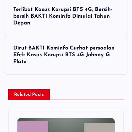
N
Terlibat Kasus Korupsi BTS 4G, Bersih-
a
bersih BAKTI Kominfo Dimulai Tahun
Depan
v
i
Dirut BAKTI Kominfo Curhat persoalan
Efek Kasus Korupsi BTS 4G Johnny G
g
Plate
a
s
Related Posts
i
p