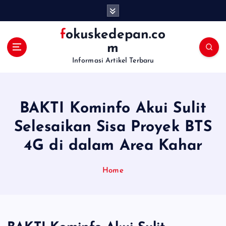
S
k
i
fokuskedepan.co
p
m
t
Informasi Artikel Terbaru
o
c
o
n
BAKTI Kominfo Akui Sulit
t
e
Selesaikan Sisa Proyek BTS
n
4G di dalam Area Kahar
t
Home