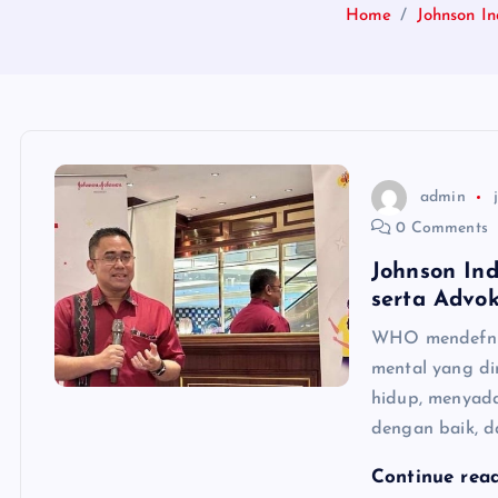
Home
Johnson I
admin
0 Comments
Johnson In
serta Advo
WHO mendefnisi
mental yang d
hidup, menyada
dengan baik, d
Continue rea