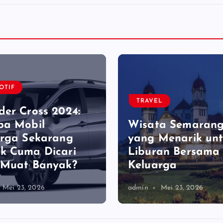
OTIF
TRAVEL
er Cross 2024:
pa Mobil
Wisata Semaran
arga Sekarang
yang Menarik un
k Cuma Dicari
Liburan Bersama
 Muat Banyak?
Keluarga
Mei 23, 2026
admin
Mei 23, 2026