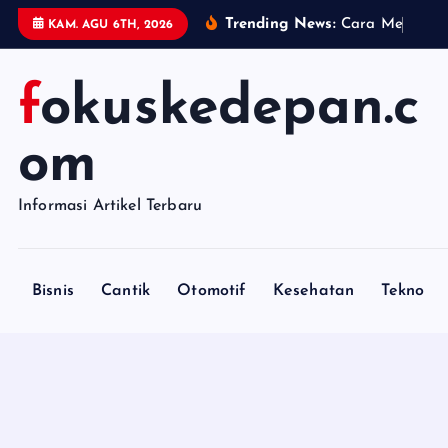
S
Trending News:
C
a
r
a
M
e
n
j
a
g
a
KAM. AGU 6TH, 2026
k
i
fokuskedepan.c
p
t
o
om
c
o
Informasi Artikel Terbaru
n
t
e
Bisnis
Cantik
Otomotif
Kesehatan
Tekno
n
t