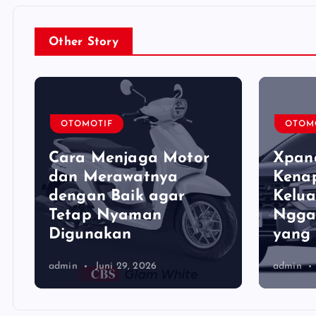
Other Story
OTOMOTIF
OTOM
Cara Menjaga Motor
Xpand
dan Merawatnya
Kena
dengan Baik agar
Kelu
Tetap Nyaman
Ngga
Digunakan
yang
admin
Juni 29, 2026
admin