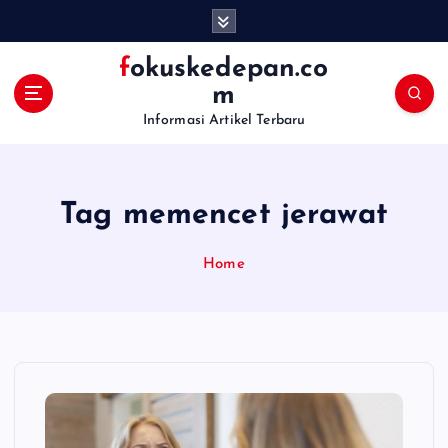
S
k
i
fokuskedepan.co
p
m
t
Informasi Artikel Terbaru
o
c
o
n
Tag memencet jerawat
t
e
n
Home
t