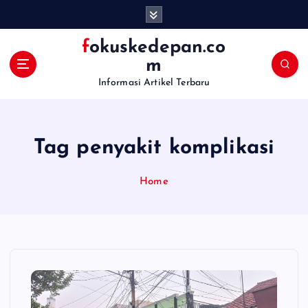
S
k
i
fokuskedepan.co
p
m
t
Informasi Artikel Terbaru
o
c
o
n
Tag penyakit komplikasi
t
e
n
Home
t