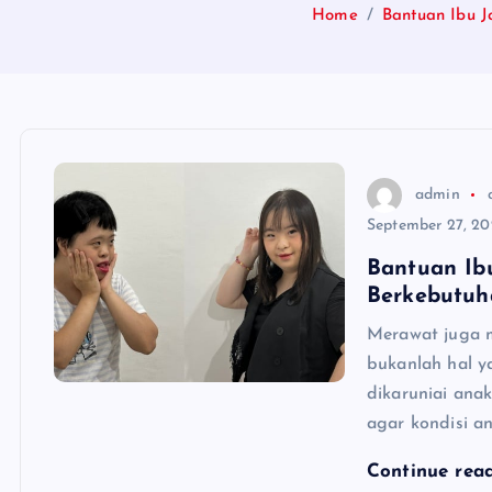
Home
Bantuan Ibu J
admin
September 27, 20
Bantuan Ib
Berkebutuh
Merawat juga 
bukanlah hal y
dikaruniai ana
agar kondisi a
Continue rea