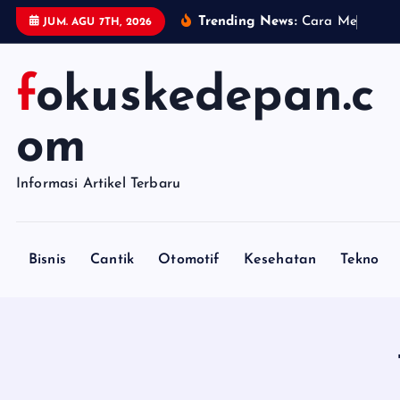
S
Trending News:
C
a
r
a
M
e
n
j
a
g
a
JUM. AGU 7TH, 2026
k
i
fokuskedepan.c
p
t
o
om
c
o
Informasi Artikel Terbaru
n
t
e
Bisnis
Cantik
Otomotif
Kesehatan
Tekno
n
t