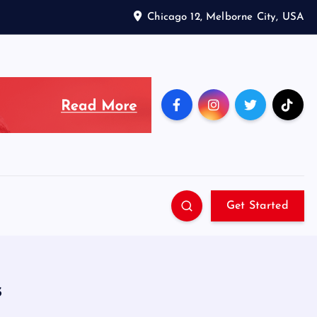
Chicago 12, Melborne City, USA
Get Started
s