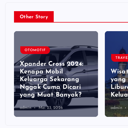
Other Story
OTOMOTIF
TRAV
Xpander Cross 2024:
Kenapa Mobil
Wisa
Keluarga Sekarang
yang 
Nggak Cuma Dicari
Libu
yang Muat Banyak?
Kelu
admin
Mei 23, 2026
admin