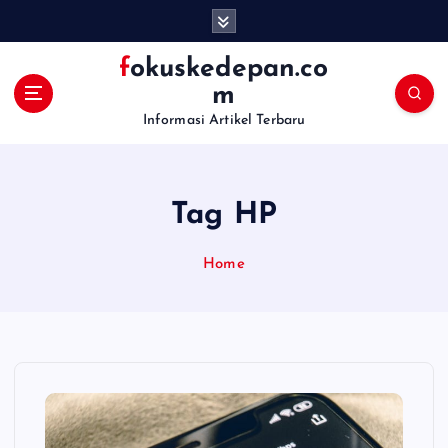
S
k
i
fokuskedepan.co
p
m
t
Informasi Artikel Terbaru
o
c
o
n
Tag HP
t
e
n
Home
t