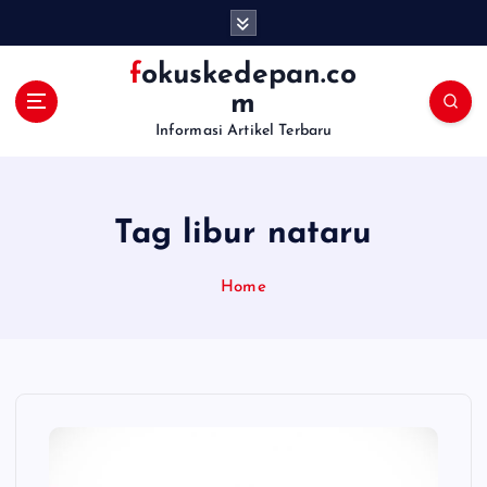
S
k
i
fokuskedepan.co
p
m
t
Informasi Artikel Terbaru
o
c
o
n
Tag libur nataru
t
e
n
Home
t