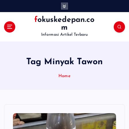
S
k
i
fokuskedepan.co
p
m
t
Informasi Artikel Terbaru
o
c
o
n
Tag Minyak Tawon
t
e
n
Home
t